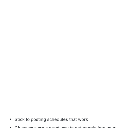
Stick to posting schedules that work
Giveaways are a great way to get people into your