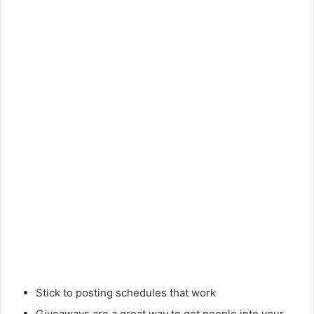
Stick to posting schedules that work
Giveaways are a great way to get people into your